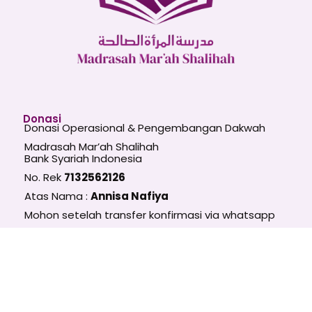
Donasi
Donasi Operasional & Pengembangan Dakwah
Madrasah Mar’ah Shalihah
Bank Syariah Indonesia
No. Rek
7132562126
Atas Nama :
Annisa Nafiya
Mohon setelah transfer konfirmasi via whatsapp
+6281272529972
ke :
MMS Update
Follow Us :