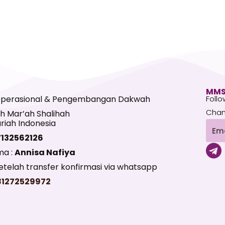
MMS
Operasional & Pengembangan Dakwah
Follo
Chan
h Mar’ah Shalihah
riah Indonesia
Emai
7132562126
T
ma :
Annisa Nafiya
e
telah transfer konfirmasi via whatsapp
l
81272529972
e
g