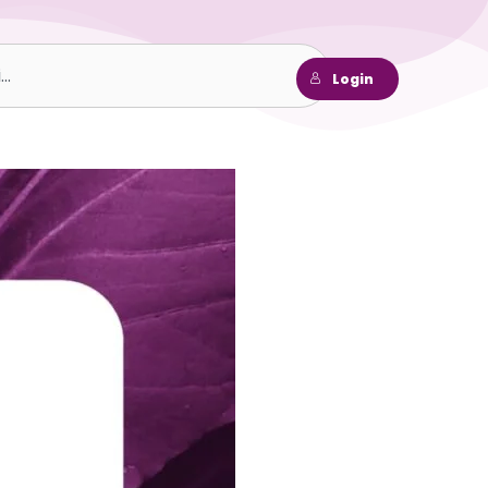
h
Login