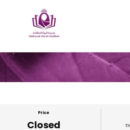
Price
Closed
Th