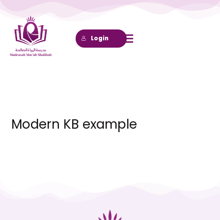
Lewati
ke
konten
Login
Modern KB example