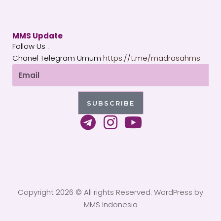
MMS Update
Follow Us :
Chanel Telegram Umum
https://t.me/madrasahms
Email
SUBSCRIBE
T
I
Y
e
n
o
l
s
u
e
t
t
g
a
u
Copyright 2026 © All rights Reserved. WordPress by
r
g
b
MMS Indonesia
a
r
e