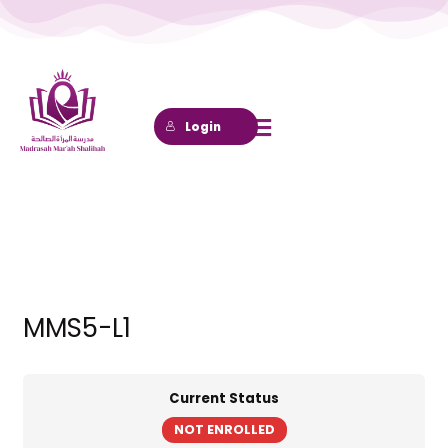
Lewati
ke
konten
Login
MMS5-L1
Current Status
NOT ENROLLED