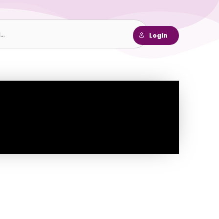
h
Login