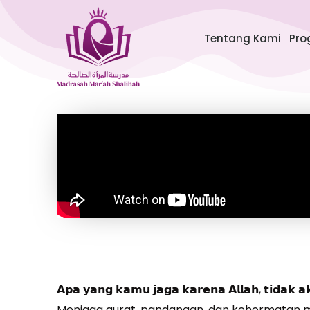
Lewati
ke
Tentang Kami
Pro
konten
𝗔𝗽𝗮 𝘆𝗮𝗻𝗴 𝗸𝗮𝗺𝘂 𝗷𝗮𝗴𝗮 𝗸𝗮𝗿𝗲𝗻𝗮 𝗔𝗹𝗹𝗮𝗵, 𝘁𝗶𝗱𝗮𝗸 𝗮
Menjaga aurat, pandangan, dan kehormatan mun