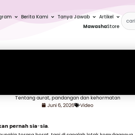
Searc
gram
Berita Kami
Tanya Jawab
Artikel
Mawasha
Store
Tentang aurat, pandangan dan kehormatan
Juni 6, 2026
Video
𝗮𝗻 𝗽𝗲𝗿𝗻𝗮𝗵 𝘀𝗶𝗮-𝘀𝗶𝗮.
gkin terasa berat, tapi di sanalah letak kemuliaannya.