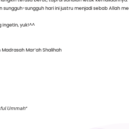
n sungguh-sungguh hari ini justru menjadi sebab Allah men
ingetin, yuk!^^
Madrasah Mar’ah Shalihah
𝘭𝘢𝘧𝘶𝘭 𝘜𝘮𝘮𝘢𝘩”