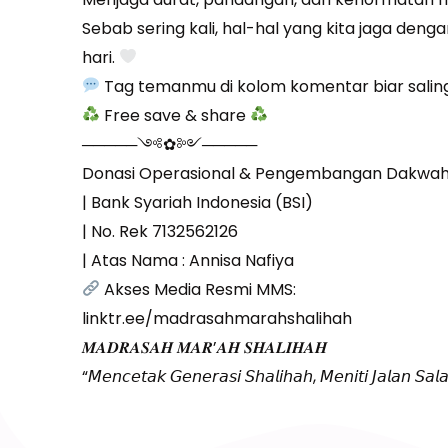
Sebab sering kali, hal-hal yang kita jaga denga
hari.
Tag temanmu di kolom komentar biar saling 
Free save & share
─────༺✿༻─────
Donasi Operasional & Pengembangan Dakwah 
| Bank Syariah Indonesia (BSI)
| No. Rek 7132562126
| Atas Nama : Annisa Nafiya
Akses Media Resmi MMS:
linktr.ee/madrasahmarahshalihah
𝑴𝑨𝑫𝑹𝑨𝑺𝑨𝑯 𝑴𝑨𝑹’𝑨𝑯 𝑺𝑯𝑨𝑳𝑰𝑯𝑨𝑯
“𝘔𝘦𝘯𝘤𝘦𝘵𝘢𝘬 𝘎𝘦𝘯𝘦𝘳𝘢𝘴𝘪 𝘚𝘩𝘢𝘭𝘪𝘩𝘢𝘩, 𝘔𝘦𝘯𝘪𝘵𝘪 𝘑𝘢𝘭𝘢𝘯 𝘚𝘢