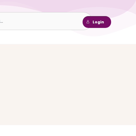
h
Login