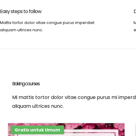
Easy steps to follow
D
Mattis tortor dolor vitae congue purus imperdiet
M
aliquam ultrices nunc.
e
Baking courses
Mi mattis tortor dolor vitae congue purus mi imperd
aliquam ultrices nunc.
Gratis untuk Umum