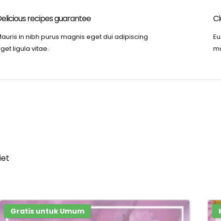
elicious recipes guarantee
Cl
auris in nibh purus magnis eget dui adipiscing
Eu
get ligula vitae.
ma
iet
Gratis untuk Umum