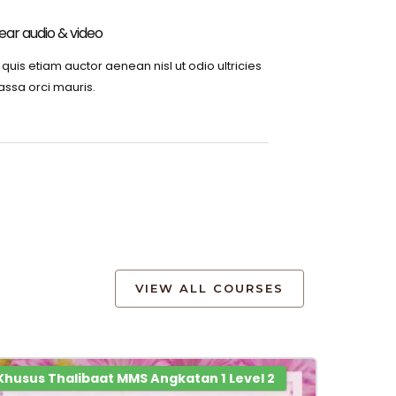
ear audio & video
 quis etiam auctor aenean nisl ut odio ultricies
ssa orci mauris.
VIEW ALL COURSES
Khusus Thalibaat MMS Angkatan 1 Level 2