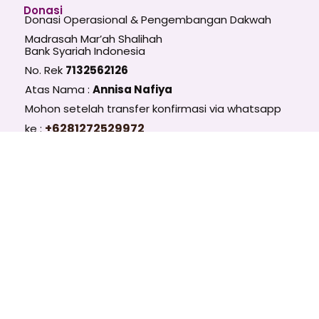
Donasi
Donasi Operasional & Pengembangan Dakwah
Madrasah Mar’ah Shalihah
Bank Syariah Indonesia
No. Rek
7132562126
Atas Nama :
Annisa Nafiya
Mohon setelah transfer konfirmasi via whatsapp
+6281272529972
ke :
MMS Update
Follow Us :
Chanel Telegram Umum
https://t.me/madrasahms
Email
SUBSCRIBE
T
I
Y