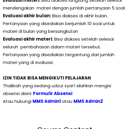
Evaluasi materi:
Bisa diakses langsung setelah selesai
mendengakan materi dengan jumlah pertanyaan 5 soal.
Evaluasi akhir bulan:
Bisa diakses di akhir bulan.
Pertanyaan yang disediakan berjumlah 10 soal untuk
materi di bulan yang bersangkutan
Evaluasi akhir materi:
Bisa diakses setelah selesai
seluruh pembahasan dalam materi tersebut.
Pertanyaan yang disediakan tergantung dari jumlah
materi yang di evaluasi.
IZIN TIDAK BISA MENGIKUTI PELAJARAN
Thalibah yang sedang udzur syar’i silahkan mengisi
absensi disini:
Formulir Absensi
Atau hubungi
MMS Admin1
atau
MMS Admin2
Materi
Materi
Materi
Materi
Materi
Materi
Materi
Materi
Materi
Materi
Materi
Materi
Materi
Materi
Materi
Materi
Materi
Materi
Materi
Materi
Lessons
Karena
Karena
Karena
Karena
Karena
Karena
Karena
Karena
Karena
Karena
Karena
Karena
Karena
Karena
Karena
Karena
Karena
Karena
Karena
Karena