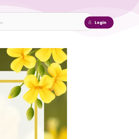
h
Login