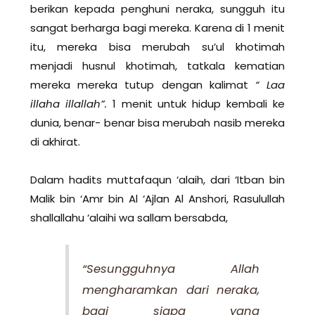
berikan kepada penghuni neraka, sungguh itu
sangat berharga bagi mereka. Karena di 1 menit
itu, mereka bisa merubah su’ul khotimah
menjadi husnul khotimah, tatkala kematian
mereka mereka tutup dengan kalimat
“ Laa
illaha illallah”.
1 menit untuk hidup kembali ke
dunia, benar- benar bisa merubah nasib mereka
di akhirat.
Dalam hadits muttafaqun ‘alaih, dari ‘Itban bin
Malik bin ‘Amr bin Al ‘Ajlan Al Anshori, Rasulullah
shallallahu ‘alaihi wa sallam bersabda,
“Sesungguhnya Allah
mengharamkan dari neraka,
bagi siapa yang