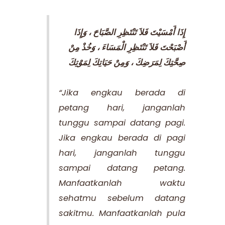
إِذَا أَمْسَيْتَ فَلاَ تَنْتَظِرِ الصَّبَاحَ ، وَإِذَا
أَصْبَحْتَ فَلاَ تَنْتَظِرِ الْمَسَاءَ ، وَخُذْ مِنْ
صِحَّتِكَ لِمَرَضِكَ ، وَمِنْ حَيَاتِكَ لِمَوْتِكَ
“Jika engkau berada di
petang hari, janganlah
tunggu sampai datang pagi.
Jika engkau berada di pagi
hari, janganlah tunggu
sampai datang petang.
Manfaatkanlah waktu
sehatmu sebelum datang
sakitmu. Manfaatkanlah pula