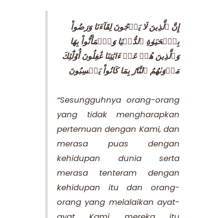
إِنَّ ٱلَّذِينَ لَا يَرۡجُونَ لِقَآءَنَا وَرَضُواْ
بِٱلۡحَيَوٰةِ ٱلدُّنۡيَا وَٱطۡمَأَنُّواْ بِهَا
وَٱلَّذِينَ هُمۡ عَنۡ ءَايَٰتِنَا غَٰفِلُونَ أُوْلَٰٓئِكَ
مَأۡوَىٰهُمُ ٱلنَّارُ بِمَا كَانُواْ يَكۡسِبُونَ
“Sesungguhnya orang-orang
yang tidak mengharapkan
pertemuan dengan Kami, dan
merasa puas dengan
kehidupan dunia serta
merasa tenteram dengan
kehidupan itu dan orang-
orang yang melalaikan ayat-
ayat Kami, mereka itu