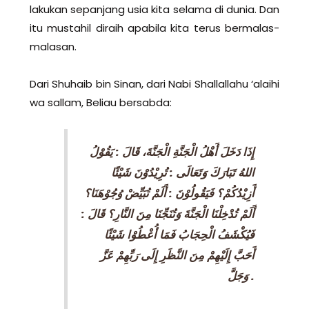
lakukan sepanjang usia kita selama di dunia. Dan
itu mustahil diraih apabila kita terus bermalas-
malasan.
Dari Shuhaib bin Sinan, dari Nabi Shallallahu ‘alaihi
wa sallam, Beliau bersabda:
إِذَا دَخَلَ أَهْلُ الْجَنَّةِ الْجَنَّةَ، قَالَ : يَقُوْلُ
اللهُ تَبَارَكَ وَتَعَالَى : تُرِيْدُوْنَ شَيْئًا
أَزِيْدُكُمْ؟ فَيَقُولُوْنَ : أَلَمْ تُبَيِّضْ وُجُوْهَنَا؟
أَلَمْ تُدْخِلْنَا الْجَنَّةَ وَتُنَجِّنَا مِنَ النَّارِ؟ قَالَ :
فَيُكْشَفُ الْحِجَابُ فَمَا أُعْطُوْا شَيْئًا
أَحَبَّ إِلَيْهِمْ مِنَ النَّظَرِ إِلَى رَبِّهِمْ عَزَّ
وَجَلَّ
.