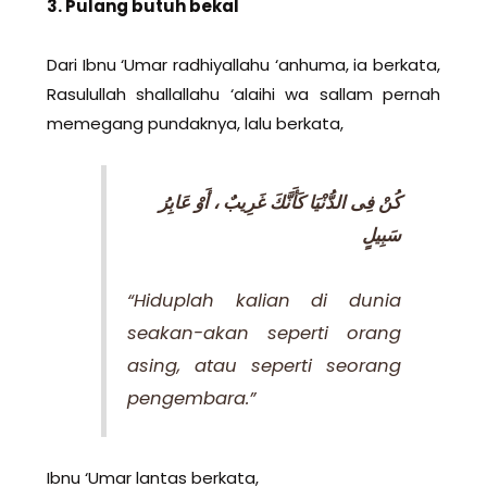
3. Pulang butuh bekal
Dari Ibnu ‘Umar radhiyallahu ‘anhuma, ia berkata,
Rasulullah shallallahu ‘alaihi wa sallam pernah
memegang pundaknya, lalu berkata,
كُنْ فِى الدُّنْيَا كَأَنَّكَ غَرِيبٌ ، أَوْ عَابِرُ
سَبِيلٍ
“Hiduplah kalian di dunia
seakan-akan seperti orang
asing, atau seperti seorang
pengembara.”
Ibnu ‘Umar lantas berkata,