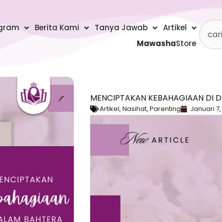
Searc
gram
Berita Kami
Tanya Jawab
Artikel
Mawasha
Store
MENCIPTAKAN KEBAHAGIAAN DI D
Artikel
,
Nasihat
,
Parenting
Januari 7