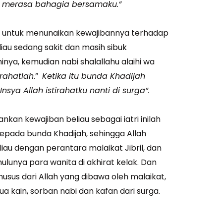
merasa bahagia bersamaku.”
u untuk menunaikan kewajibannya terhadap
iau sedang sakit dan masih sibuk
inya, kemudian nabi shalallahu alaihi wa
tirahatlah
.”
Ketika itu bunda Khadijah
sya Allah istirahatku nanti di surga”.
kan kewajiban beliau sebagai iatri inilah
epada bunda Khadijah, sehingga Allah
u dengan perantara malaikat Jibril, dan
hulunya para wanita di akhirat kelak. Dan
usus dari Allah yang dibawa oleh malaikat,
ua kain, sorban nabi dan kafan dari surga.