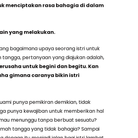
uk me
nciptakan rasa
bahagia di dalam
ain yang melakukan.
tang bagaimana upaya seorang istri untuk
tangga, pertanyaan yang diajukan adalah,
berusaha untuk begini dan begitu. Kan
ha gimana caranya bikin istri
uami punya pemikiran demikian, tidak
ga punya kewajiban untuk memberikan hal
an mau menunggu tanpa berbuat sesuatu?
mah tangga yang tidak bahagia? Sampai
engan itu menjadi jalan bagi istri lambat