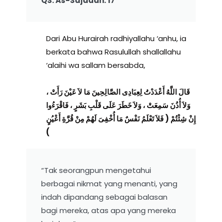
QS. As-Sajadah: 17
Dari Abu Hurairah radhiyallahu ‘anhu, ia
berkata bahwa Rasulullah shallallahu
‘alaihi wa sallam bersabda,
قَالَ اللَّهُ أَعْدَدْتُ لِعِبَادِى الصَّالِحِينَ مَا لاَ عَيْنَ رَأَتْ ،
وَلاَ أُذُنَ سَمِعَتْ ، وَلاَ خَطَرَ عَلَى قَلْبِ بَشَرٍ ، فَاقْرَءُوا
إِنْ شِئْتُمْ ( فَلاَ تَعْلَمُ نَفْسٌ مَا أُخْفِىَ لَهُمْ مِنْ قُرَّةِ أَعْيُنٍ
)
“Tak seorangpun mengetahui
berbagai nikmat yang menanti, yang
indah dipandang sebagai balasan
bagi mereka, atas apa yang mereka