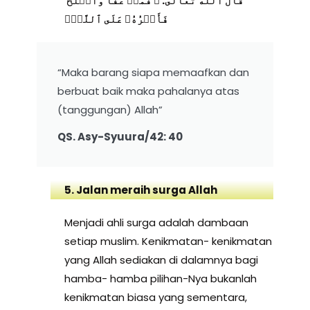
قال الله تعالى: ﴿ فَمَنۡ عَفَا وَأَصۡلَحَ
فَأَجۡرُهُۥ عَلَى ٱللَّهِۚ
“Maka barang siapa memaafkan dan
berbuat baik maka pahalanya atas
(tanggungan) Allah”
QS. Asy-Syuura/42: 40
5. Jalan meraih surga Allah
Menjadi ahli surga adalah dambaan
setiap muslim. Kenikmatan- kenikmatan
yang Allah sediakan di dalamnya bagi
hamba- hamba pilihan-Nya bukanlah
kenikmatan biasa yang sementara,