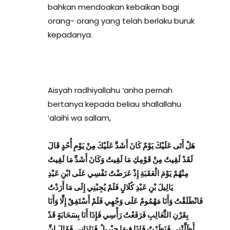
bahkan mendoakan kebaikan bagi
orang- orang yang telah berlaku buruk
kepadanya.
Aisyah radhiyallahu ‘anha pernah
bertanya kepada beliau shallallahu
‘alaihi wa sallam,
هَلْ أَتَى عَلَيْكَ يَوْمٌ كَانَ أَشَدَّ عَلَيْكَ مِنْ يَوْمِ أُحُدٍ قَالَ
لَقَدْ لَقِيتُ مِنْ قَوْمِكِ مَا لَقِيتُ وَكَانَ أَشَدَّ مَا لَقِيتُ
مِنْهُمْ يَوْمَ الْعَقَبَةِ إِذْ عَرَضْتُ نَفْسِي عَلَى ابْنِ عَبْدِ
يَالِيلَ بْنِ عَبْدِ كُلَالٍ فَلَمْ يُجِبْنِي إِلَى مَا أَرَدْتُ
فَانْطَلَقْتُ وَأَنَا مَهْمُومٌ عَلَى وَجْهِي فَلَمْ أَسْتَفِقْ إِلَّا وَأَنَا
بِقَرْنِ الثَّعَالِبِ فَرَفَعْتُ رَأْسِي فَإِذَا أَنَا بِسَحَابَةٍ قَدْ
أَظَلَّتْنِي فَنَظَرْتُ فَإِذَا فِيهَا جِبْرِيلُ فَنَادَانِي فَقَالَ إِنَّ