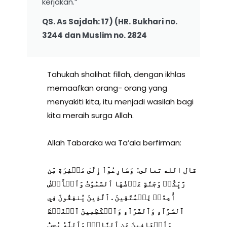
kerjakan.”
QS. As Sajdah: 17) (HR. Bukhari no.
3244 dan Muslim no. 2824
Tahukah shalihat fillah, dengan ikhlas
memaafkan orang- orang yang
menyakiti kita, itu menjadi wasilah bagi
kita meraih surga Allah.
Allah Tabaraka wa Ta’ala berfirman:
قال الله تعالى: وَسَارِعُوٓاْ إِلَىٰ مَغۡفِرَةٖ مِّن
رَّبِّكُمۡ وَجَنَّةٍ عَرۡضُهَا ٱلسَّمَٰوَٰتُ وَٱلۡأَرۡضُ
أُعِدَّتۡ لِلۡمُتَّقِينَ . ٱلَّذِينَ يُنفِقُونَ فِي
ٱلسَّرَّآءِ وَٱلضَّرَّآءِ وَٱلۡكَٰظِمِينَ ٱلۡغَيۡظَ
وَٱلۡعَافِينَ عَنِ ٱلنَّاسِۗ وَٱللَّهُ يُحِبُّ