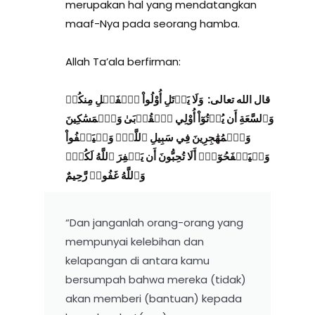
merupakan hal yang mendatangkan
maaf-Nya pada seorang hamba.
Allah Ta’ala berfirman:
قال الله تعالى: وَلَا يَأۡتَلِ أُوْلُواْ ٱلۡفَضۡلِ مِنكُمۡ
وَٱلسَّعَةِ أَن يُؤۡتُوٓاْ أُوْلِي ٱلۡقُرۡبَىٰ وَٱلۡمَسَٰكِينَ
وَٱلۡمُهَٰجِرِينَ فِي سَبِيلِ ٱللَّهِۖ وَلۡيَعۡفُواْ
وَلۡيَصۡفَحُوٓاْۗ أَلَا تُحِبُّونَ أَن يَغۡفِرَ ٱللَّهُ لَكُمۡۚ
وَٱللَّهُ غَفُورٞ رَّحِيمٌ
“Dan janganlah orang-orang yang
mempunyai kelebihan dan
kelapangan di antara kamu
bersumpah bahwa mereka (tidak)
akan memberi (bantuan) kepada