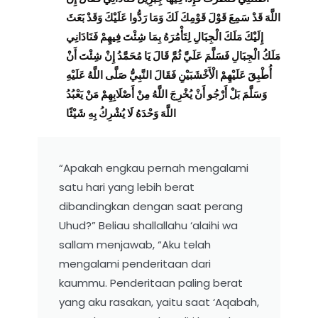
اللَّهَ قَدْ سَمِعَ قَوْلَ قَوْمِكَ لَكَ وَمَا رَدُّوا عَلَيْكَ وَقَدْ بَعَثَ
إِلَيْكَ مَلَكَ الْجِبَالِ لِتَأْمُرَهُ بِمَا شِئْتَ فِيهِمْ فَنَادَانِي
مَلَكُ الْجِبَالِ فَسَلَّمَ عَلَيَّ ثُمَّ قَالَ يَا مُحَمَّدُ إِنْ شِئْتَ أَنْ
أُطْبِقَ عَلَيْهِمْ الْأَخْشَبَيْنِ فَقَالَ النَّبِيُّ صَلَّى اللَّهُ عَلَيْهِ
وَسَلَّمَ بَلْ أَرْجُو أَنْ يُخْرِجَ اللَّهُ مِنْ أَصْلَابِهِمْ مَنْ يَعْبُدُ
اللَّهَ وَحْدَهُ لَا يُشْرِكُ بِهِ شَيْئًا
“Apakah engkau pernah mengalami
satu hari yang lebih berat
dibandingkan dengan saat perang
Uhud?” Beliau shallallahu ‘alaihi wa
sallam menjawab, “Aku telah
mengalami penderitaan dari
kaummu. Penderitaan paling berat
yang aku rasakan, yaitu saat ‘Aqabah,