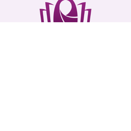
Donasi
Donasi Operasional & Pengembangan Dakwah
Madrasah Mar’ah Shalihah
Bank Syariah Indonesia
No. Rek
7132562126
Atas Nama :
Annisa Nafiya
Mohon setelah transfer konfirmasi via whatsapp
+6281272529972
ke :