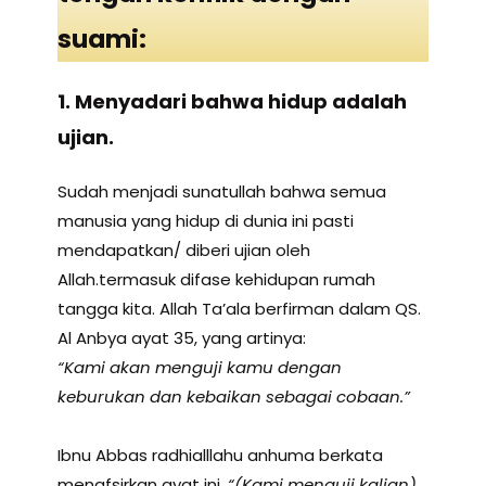
suami:
1. Menyadari bahwa
h
idup adalah
ujian.
Sudah menjadi sunatullah bahwa semua
manusia yang hidup di dunia ini pasti
mendapatkan/ diberi ujian oleh
Allah.termasuk difase kehidupan rumah
tangga kita. Allah Ta’ala berfirman dalam QS.
Al Anbya ayat 35, yang artinya:
“Kami akan menguji kamu dengan
keburukan dan kebaikan sebagai cobaan.”
Ibnu Abbas radhialllahu anhuma berkata
menafsirkan ayat ini,
“(Kami menguji kalian)