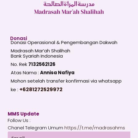
Donasi
Donasi Operasional & Pengembangan Dakwah
Madrasah Mar’ah Shalihah
Bank Syariah Indonesia
No. Rek
7132562126
Atas Nama :
Annisa Nafiya
Mohon setelah transfer konfirmasi via whatsapp
+6281272529972
ke :
MMS Update
Follow Us :
Chanel Telegram Umum
https://t.me/madrasahms
Email