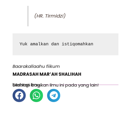
(HR. Tirmidzi)
Yuk amalkan dan istiqomahkan
Baarakallaahu fiikum
MADRASAH MAR’AH SHALIHAH
berbagi ilmu
Silahkan bagikan ilmu ini pada yang lain!