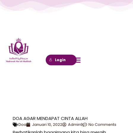
Lewati
ke
konten
Login
DOA AGAR MENDAPAT CINTA ALLAH
Doa
Januari 10, 2022
Admin9
No Comments
Perhatikanlah bagaimana kita bisa meraih