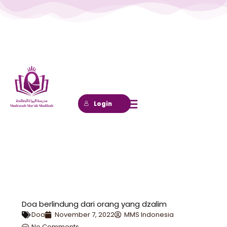
Lewati
ke
konten
Login
Doa berlindung dari orang yang dzalim
Doa
November 7, 2022
MMS Indonesia
No Comments