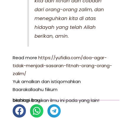
kita dari fitnah dan cobaan
dari orang-orang zalim, dan
meneguhkan kita di atas
hidayah yang telah Allah
berikan, amin.
Read more
https://yufidia.com/doa-agar-
tidak-menjadi-sasaran-fitnah-orang-orang-
zalim/
Yuk amalkan dan istiqomahkan
Baarakallaahu fiikum
berbagi ilmu
Silahkan bagikan ilmu ini pada yang lain!