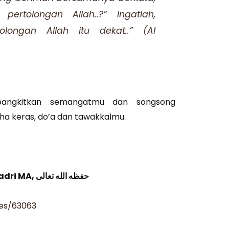
ertolongan Allah..?” Ingatlah,
olongan Allah itu dekat..” (Al
bangkitkan semangatmu dan songsong
a keras, do’a dan tawakkalmu.
Ustadz Dr. Muhammad Arifin Badri MA, حفظه الله تعالى
ves/63063