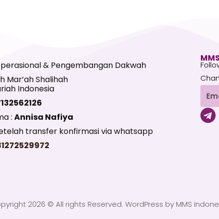
MMS
Operasional & Pengembangan Dakwah
Follo
Chan
h Mar’ah Shalihah
riah Indonesia
Emai
7132562126
T
ma :
Annisa Nafiya
e
telah transfer konfirmasi via whatsapp
l
81272529972
e
g
r
a
pyright 2026 © All rights Reserved. WordPress by MMS Indone