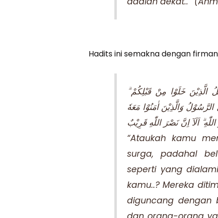
adalah dekat..” (Ah
Hadits ini semakna dengan firma
َثَلُ الَّذِيْنَ خَلَوْا مِنْ قَبْلِكُمْ
 الرَّسُوْلُ وَالَّذِيْنَ اٰمَنُوْا مَعَهٗ
ّٰهِ ۗ اَلَآ اِنَّ نَصْرَ اللّٰهِ قَرِيْبٌ
“Ataukah kamu me
surga, padahal b
seperti yang dialam
kamu..? Mereka diti
diguncang dengan b
dan orang-orang ya