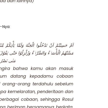
mad dan lainnya)
n-Nya:
اَمْ حَسِبْتُمْ اَنْ تَدْخُلُوا الْجَنَّةَ وَلَمَّا يَأْتِكُمْ مّ ۗ
مَسَّتْهُمُ الْبَأْسَاۤءُ وَالضَّرَّاۤءُ وَزُلْزِلُوْا حَتّٰى يَقُوْلَ
مَتٰى نَصْرُ الل
ngira bahwa kamu akan masuk
elum datang kepadamu cobaan
i orang-orang terdahulu sebelum
mpa kemelaratan, penderitaan dan
erbagai cobaan, sehingga Rosul
ng beriman bersamanya berkata,