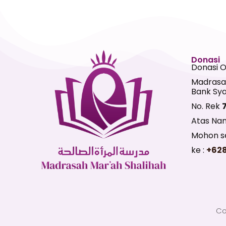
Donasi
Donasi 
Madrasa
Bank Sya
No. Rek
Atas Na
Mohon se
ke :
+62
Co