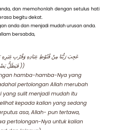
anda, dan memohonlah dengan setulus hati
erasa begitu dekat.
gan anda dan menjadi mudah urusan anda.
sallam bersabda,
فَيَظَلُّ يَضْحَكُ يَعْلَمُ أَنَّ فَرَجَكُمْ قَرِيْبٌ ))
 dengan hamba-hamba-Nya yang
padahal pertolongan Allah merubah
 yang sulit menjadi mudah itu
melihat kepada kalian yang sedang
rputus asa, Allah- pun tertawa,
a pertolongan-Nya untuk kalian