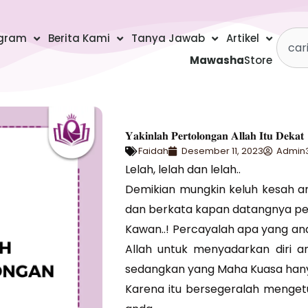
Searc
gram
Berita Kami
Tanya Jawab
Artikel
Mawasha
Store
𝐘𝐚𝐤𝐢𝐧𝐥𝐚𝐡 𝐏𝐞𝐫𝐭𝐨𝐥𝐨𝐧𝐠𝐚𝐧 𝐀𝐥𝐥𝐚𝐡 𝐈𝐭𝐮 𝐃𝐞𝐤𝐚𝐭
Faidah
Desember 11, 2023
Admin
Lelah, lelah dan lelah..
Demikian mungkin keluh kesah an
dan berkata kapan datangnya per
Kawan..! Percayalah apa yang anda
Allah untuk menyadarkan diri 
sedangkan yang Maha Kuasa hany
Karena itu bersegeralah mengetu