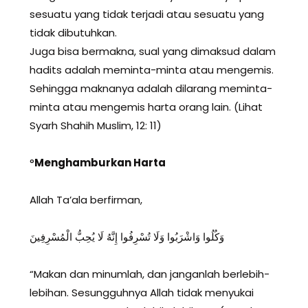
sesuatu yang tidak terjadi atau sesuatu yang
tidak dibutuhkan.
Juga bisa bermakna, sual yang dimaksud dalam
hadits adalah meminta-minta atau mengemis.
Sehingga maknanya adalah dilarang meminta-
minta atau mengemis harta orang lain. (Lihat
Syarh Shahih Muslim, 12: 11)
°
Menghamburkan Harta
Allah Ta’ala berfirman,
وَكُلُوا وَاشْرَبُوا وَلَا تُسْرِفُوا إِنَّهُ لَا يُحِبُّ الْمُسْرِفِينَ
“Makan dan minumlah, dan janganlah berlebih-
lebihan. Sesungguhnya Allah tidak menyukai