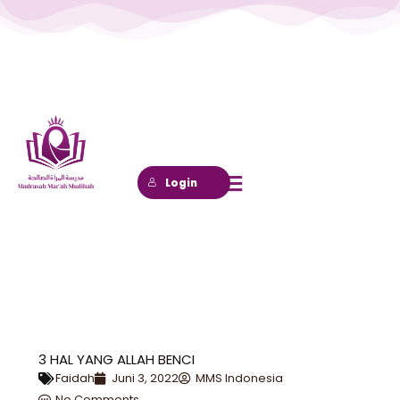
Lewati
ke
konten
Login
3 HAL YANG ALLAH BENCI
Faidah
Juni 3, 2022
MMS Indonesia
No Comments