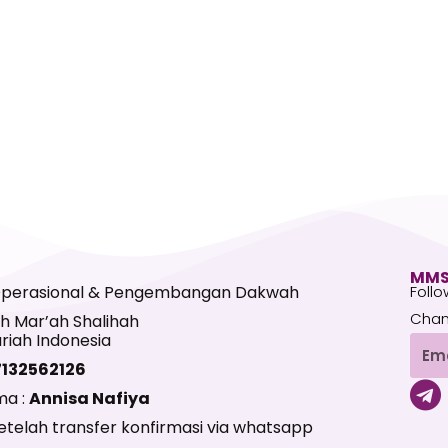
MMS
Operasional & Pengembangan Dakwah
Follo
Chan
h Mar’ah Shalihah
riah Indonesia
Emai
7132562126
T
ma :
Annisa Nafiya
e
telah transfer konfirmasi via whatsapp