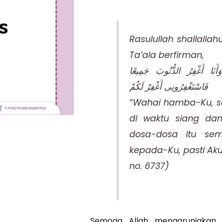
Rasulullah shallallah
Ta’ala berfirman,
وَأَنَا أَغْفِرُ الذُّنُوبَ جَمِيعًا
فَاسْتَغْفِرُونِى أَغْفِرْ لَكُمْ
“Wahai hamba-Ku, s
di waktu siang d
dosa-dosa itu se
kepada-Ku, pasti Ak
no. 6737)
Semoga Allah mengaruniakan ki