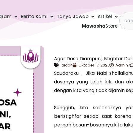
Searc
gram
Berita Kami
Tanya Jawab
Artikel
Mawasha
Store
Agar Dosa Diampuni, Istighfar Dulu
Faidah
Oktober 17, 2023
Admin7
Saudaraku … Jika Nabi shallallah
dosanya yang telah lalu dan ak
dengan kita yang tidak dijamin sep
Sungguh, kita sebenarnya ya
beristighfar setiap saat karen
pernah bosan-bosannya kita laku