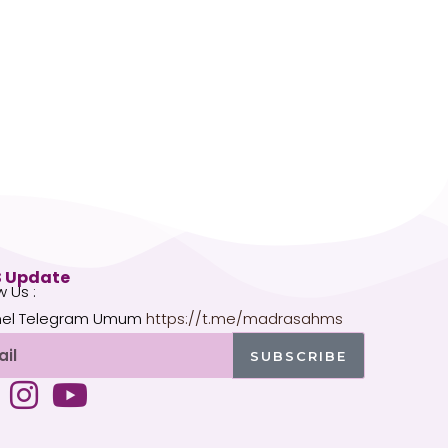
 Update
w Us :
el Telegram Umum
https://t.me/madrasahms
l
SUBSCRIBE
I
Y
n
o