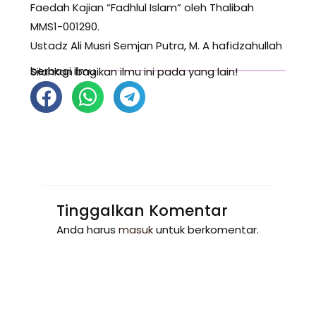
Faedah Kajian “Fadhlul Islam” oleh Thalibah
MMS1-001290.
Ustadz Ali Musri Semjan Putra, M. A hafidzahullah
berbagi ilmu
Silahkan bagikan ilmu ini pada yang lain!
Tinggalkan Komentar
Anda harus
masuk
untuk berkomentar.