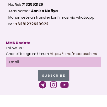
No. Rek
7132562126
Atas Nama :
Annisa Nafiya
Mohon setelah transfer konfirmasi via whatsapp
+6281272529972
ke :
MMS Update
Follow Us :
Chanel Telegram Umum
https://t.me/madrasahms
Email
SUBSCRIBE
T
I
Y
e
n
o
l
s
u