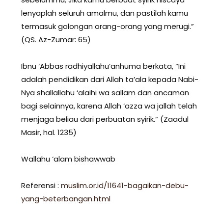
lenyaplah seluruh amalmu, dan pastilah kamu
termasuk golongan orang-orang yang merugi.”
(QS. Az-Zumar: 65)
Ibnu ‘Abbas radhiyallahu’anhuma berkata, “Ini
adalah pendidikan dari Allah ta’ala kepada Nabi-
Nya shallallahu ‘alaihi wa sallam dan ancaman
bagi selainnya, karena Allah ‘azza wa jallah telah
menjaga beliau dari perbuatan syirik.” (Zaadul
Masir, hal. 1235)
Wallahu ‘alam bishawwab
Referensi :
muslim.or.id/11641-bagaikan-debu-
yang-beterbangan.html