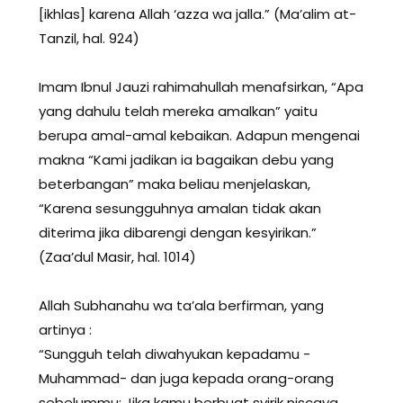
[ikhlas] karena Allah ‘azza wa jalla.” (Ma’alim at-
Tanzil, hal. 924)
Imam Ibnul Jauzi rahimahullah menafsirkan, “Apa
yang dahulu telah mereka amalkan” yaitu
berupa amal-amal kebaikan. Adapun mengenai
makna “Kami jadikan ia bagaikan debu yang
beterbangan” maka beliau menjelaskan,
“Karena sesungguhnya amalan tidak akan
diterima jika dibarengi dengan kesyirikan.”
(Zaa’dul Masir, hal. 1014)
Allah Subhanahu wa ta’ala berfirman, yang
artinya :
“Sungguh telah diwahyukan kepadamu -
Muhammad- dan juga kepada orang-orang
sebelummu; Jika kamu berbuat syirik niscaya