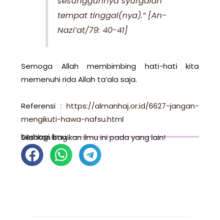
sesungguhnya syurgalah
tempat tinggal(nya).” [An-
Nazi’at/79: 40-41]
Semoga Allah membimbing hati-hati kita
memenuhi rida Allah ta’ala saja.
Referensi :
https://almanhaj.or.id/6627-jangan-
mengikuti-hawa-nafsu.html
berbagi ilmu
Silahkan bagikan ilmu ini pada yang lain!