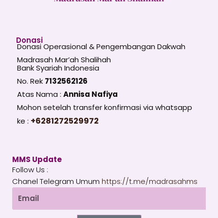
Donasi
Donasi Operasional & Pengembangan Dakwah
Madrasah Mar’ah Shalihah
Bank Syariah Indonesia
No. Rek
7132562126
Atas Nama :
Annisa Nafiya
Mohon setelah transfer konfirmasi via whatsapp
+6281272529972
ke :
MMS Update
Follow Us :
Chanel Telegram Umum
https://t.me/madrasahms
Email