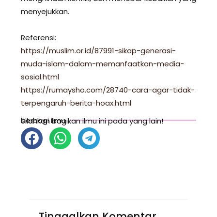
menyejukkan.
Referensi:
https://muslim.or.id/87991-sikap-generasi-
muda-islam-dalam-memanfaatkan-media-
sosial.html
https://rumaysho.com/28740-cara-agar-tidak-
terpengaruh-berita-hoax.html
berbagi ilmu
Silahkan bagikan ilmu ini pada yang lain!
Tinggalkan Komentar