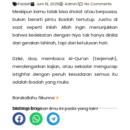
Faidah
Juni 19, 2025
Admin7
No Comments
Meskipun kamu tidak bisa sholat atau berpuasa,
bukan berarti pintu ibadah tertutup. Justru di
saat seperti inilah Allah ingin menunjukkan
bahwa kedekatan dengan-Nya tak hanya dinilai
dari gerakan lahiriah, tapi dari ketulusan hati.
Dzikir, doa, membaca Al-Qur’an (terjemah),
mendengarkan kajian, atau sekadar mengucap
istighfar dengan penuh kesadaran semua itu
adalah ibadah yang mulia.
Barakallahu fiikunna
berbagi ilmu
Silahkan bagikan ilmu ini pada yang lain!