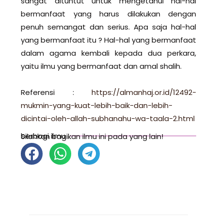
sangat dituntut untuk mengetahui hal-hal
bermanfaat yang harus dilakukan dengan
penuh semangat dan serius. Apa saja hal-hal
yang bermanfaat itu ? Hal-hal yang bermanfaat
dalam agama kembali kepada dua perkara,
yaitu ilmu yang bermanfaat dan amal shalih.
Referensi :
https://almanhaj.or.id/12492-
mukmin-yang-kuat-lebih-baik-dan-lebih-
dicintai-oleh-allah-subhanahu-wa-taala-2.html
berbagi ilmu
Silahkan bagikan ilmu ini pada yang lain!