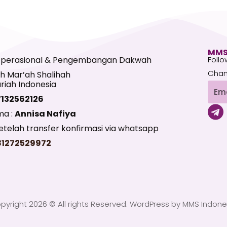
MMS
Operasional & Pengembangan Dakwah
Follo
Chan
h Mar’ah Shalihah
riah Indonesia
Emai
7132562126
T
ma :
Annisa Nafiya
e
telah transfer konfirmasi via whatsapp
l
81272529972
e
g
r
a
pyright 2026 © All rights Reserved. WordPress by MMS Indone