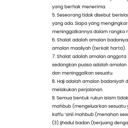
yang berhak menerima.
5. Seseorang tidak disebut berisl
yang ada. Siapa yang mengingkari 
meninggalkannya dalam rangka me
6. Shalat adalah amalan badaniy
amalan maaliyah (terkait harta).
7. Shalat adalah amalan anggot
sedangkan puasa adalah amalan 
dan meninggalkan sesuatu.
8. Haji adalah amalan badaniyah
melakukan perjalanan.
9. Semua bentuk rukun Islam tidak l
mahbub (mengeluarkan sesuatu yan
kaffu ‘anil mahbub (menahan sesu
(3) ijhadul badan (berjuang denga