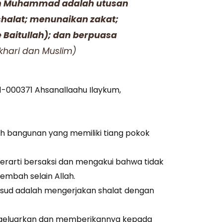
an Muhammad adalah utusan
shalat; menunaikan zakat;
 Baitullah); dan berpuasa
khari dan Muslim)
1-000371 Ahsanallaahu Ilaykum,
uah bangunan yang memiliki tiang pokok
” berarti bersaksi dan mengakui bahwa tidak
mbah selain Allah.
ksud adalah mengerjakan shalat dengan
ngeluarkan dan memberikannya kepada