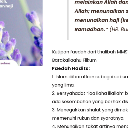
melainkan Allah d
Allah; menunaikan 
menunaikan haji (ke
Ramadhan.”
(HR. Bu
Kutipan faedah dari thalibah MMS
Barakallaahu Fiikum
Faedah Hadits :
1. Islam diibaratkan sebagai seb
yang lima.
2. Bersyahadat “laa ilaha illallah
ada sesembahan yang berhak dise
3. Menegakkan shalat yang dima
memenuhi rukun dan syaratnya.
4. Menunaikan zakat artinya me