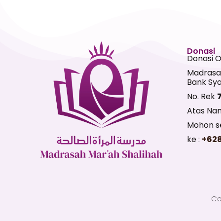
Donasi
Donasi 
Madrasa
Bank Sya
No. Rek
Atas Na
Mohon se
ke :
+62
Co