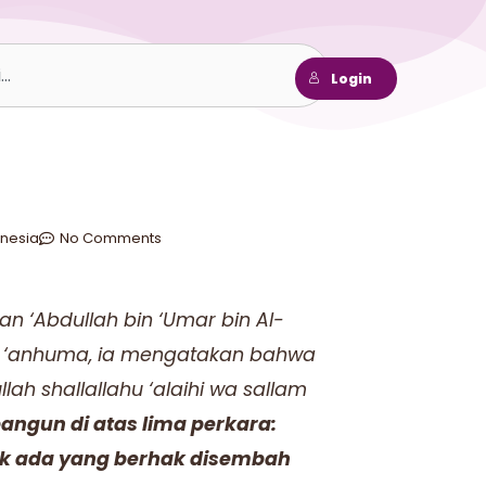
h
Login
nesia
No Comments
n ‘Abdullah bin ‘Umar bin Al-
u ‘anhuma, ia mengatakan bahwa
ah shallallahu ‘alaihi wa sallam
angun di atas lima perkara:
ak ada yang berhak disembah