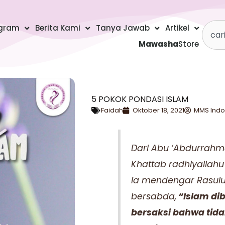
Searc
gram
Berita Kami
Tanya Jawab
Artikel
Mawasha
Store
5 POKOK PONDASI ISLAM
Faidah
Oktober 18, 2021
MMS Indo
Dari Abu ‘Abdurrahma
Khattab radhiyallah
ia mendengar Rasulull
bersabda,
“Islam dib
bersaksi bahwa tid