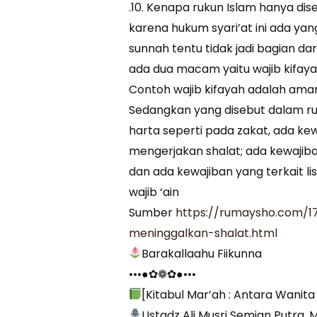
.10. Kenapa rukun Islam hanya dis
karena hukum syari’at ini ada ya
sunnah tentu tidak jadi bagian da
ada dua macam yaitu wajib kifayah
Contoh wajib kifayah adalah ama
Sedangkan yang disebut dalam ruk
harta seperti pada zakat, ada ke
mengerjakan shalat; ada kewajiban
dan ada kewajiban yang terkait li
wajib ‘ain
Sumber
https://rumaysho.com/1
meninggalkan-shalat.html
Barakallaahu Fiikunna
•••●✿❁✿●•••
[Kitabul Mar’ah : Antara Wanit
Ustadz Ali Musri Semjan Putra, M