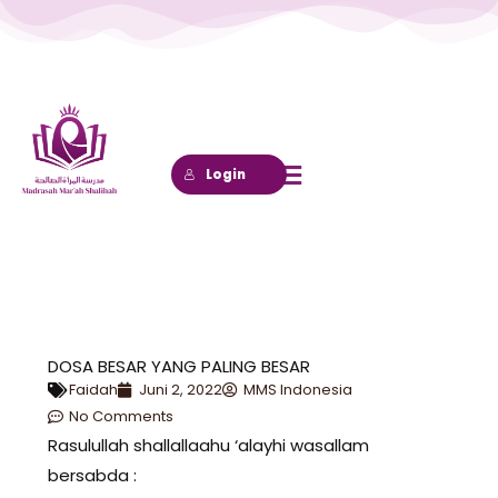
Lewati
ke
konten
Login
DOSA BESAR YANG PALING BESAR
Faidah
Juni 2, 2022
MMS Indonesia
No Comments
Rasulullah shallallaahu ‘alayhi wasallam
bersabda :