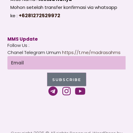
Mohon setelah transfer konfirmasi via whatsapp
+6281272529972
ke :
MMS Update
Follow Us :
Chanel Telegram Umum
https://t.me/madrasahms
Email
SUBSCRIBE
T
I
Y
e
n
o
l
s
u
e
t
t
g
a
u