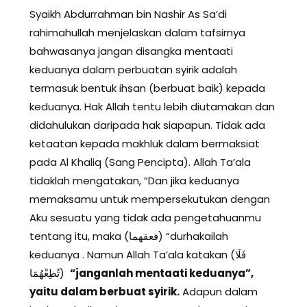
Syaikh Abdurrahman bin Nashir As Sa’di
rahimahullah menjelaskan dalam tafsirnya
bahwasanya jangan disangka mentaati
keduanya dalam perbuatan syirik adalah
termasuk bentuk ihsan (berbuat baik) kepada
keduanya. Hak Allah tentu lebih diutamakan dan
didahulukan daripada hak siapapun. Tidak ada
ketaatan kepada makhluk dalam bermaksiat
pada Al Khaliq (Sang Pencipta). Allah Ta’ala
tidaklah mengatakan, “Dan jika keduanya
memaksamu untuk mempersekutukan dengan
Aku sesuatu yang tidak ada pengetahuanmu
tentang itu, maka (فعقهما) “durhakailah
keduanya . Namun Allah Ta’ala katakan (فَلَا
تُطِعْهُمَا)
“janganlah mentaati keduanya”,
yaitu dalam berbuat syirik.
Adapun dalam