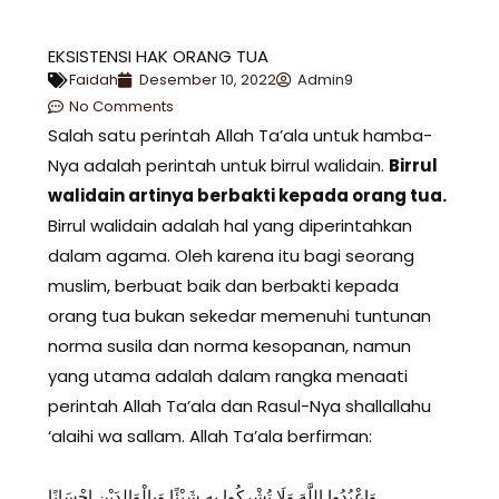
EKSISTENSI HAK ORANG TUA
Faidah
Desember 10, 2022
Admin9
No Comments
Salah satu perintah Allah Ta’ala untuk hamba-
Nya adalah perintah untuk birrul walidain.
Birrul
walidain artinya berbakti kepada orang tua.
Birrul walidain adalah hal yang diperintahkan
dalam agama. Oleh karena itu bagi seorang
muslim, berbuat baik dan berbakti kepada
orang tua bukan sekedar memenuhi tuntunan
norma susila dan norma kesopanan, namun
yang utama adalah dalam rangka menaati
perintah Allah Ta’ala dan Rasul-Nya shallallahu
‘alaihi wa sallam. Allah Ta’ala berfirman:
وَاعْبُدُوا اللَّهَ وَلَا تُشْرِكُوا بِهِ شَيْئًا وَبِالْوَالِدَيْنِ إِحْسَانًا