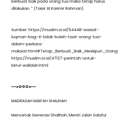
berbuat baik pada orang tua maka tetap harus
dilakukan. ” (Taisir Al Karimir Rahman).
Sumber: https://muslim.or.id/54448-wasiat-
luqman-bag-4-tidak-boleh-taat-orang-tua-
dalam-perkara-
maksiat.html#Tetap_Berbuat_Baik_Meskipun_Orang
https://muslim.or.id/47127-perintah-untuk-
birrul-walidain.html
•••●✿❁✿●•••
MADRASAH MAR’AH SHALIHAH
Mencetak Generasi Shalihah, Meniti Jalan Salaful