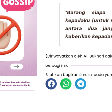
“𝘽𝙖𝙧𝙖𝙣𝙜 𝙨𝙞𝙖𝙥𝙖 
𝙠𝙚𝙥𝙖𝙙𝙖𝙠𝙪 (𝙪𝙣𝙩𝙪𝙠 
𝙖𝙣𝙩𝙖𝙧𝙖 𝙙𝙪𝙖 𝙟𝙖𝙣
𝙠𝙪𝙗𝙚𝙧𝙞𝙠𝙖𝙣 𝙠𝙚𝙥𝙖𝙙𝙖
(Diriwayatkan oleh Al-Bukhari dal
berbagi ilmu
Silahkan bagikan ilmu ini pada yan