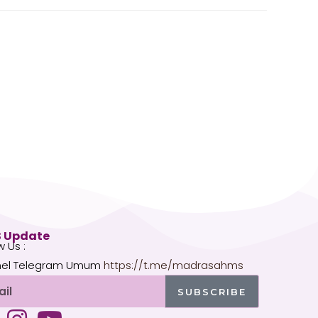
 Update
w Us :
el Telegram Umum
https://t.me/madrasahms
l
SUBSCRIBE