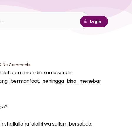
h
Login
No Comments
alah cerminan diri kamu sendiri.
ang bermanfaat, sehingga bisa menebar
𝗴𝗮?
ah shallallahu ‘alaihi wa sallam bersabda,