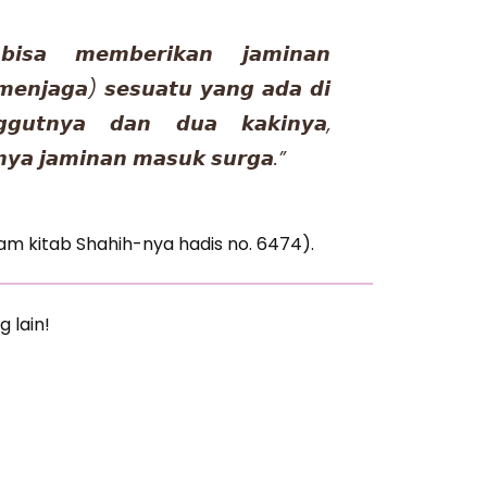
𝙞𝙨𝙖 𝙢𝙚𝙢𝙗𝙚𝙧𝙞𝙠𝙖𝙣 𝙟𝙖𝙢𝙞𝙣𝙖𝙣
𝙚𝙣𝙟𝙖𝙜𝙖) 𝙨𝙚𝙨𝙪𝙖𝙩𝙪 𝙮𝙖𝙣𝙜 𝙖𝙙𝙖 𝙙𝙞
𝙜𝙜𝙪𝙩𝙣𝙮𝙖 𝙙𝙖𝙣 𝙙𝙪𝙖 𝙠𝙖𝙠𝙞𝙣𝙮𝙖,
𝙣𝙮𝙖 𝙟𝙖𝙢𝙞𝙣𝙖𝙣 𝙢𝙖𝙨𝙪𝙠 𝙨𝙪𝙧𝙜𝙖.”
am kitab Shahih-nya hadis no. 6474).
g lain!