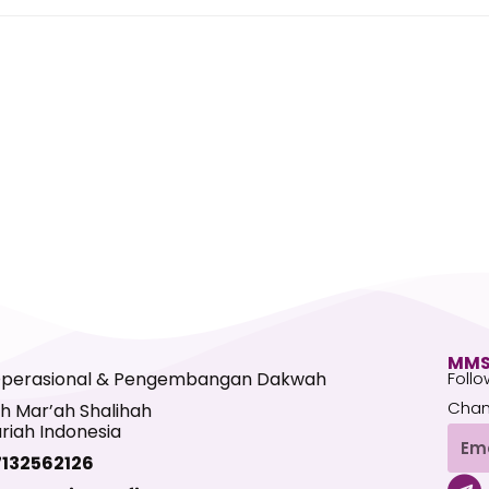
MMS
Operasional & Pengembangan Dakwah
Follo
Chan
h Mar’ah Shalihah
riah Indonesia
Emai
7132562126