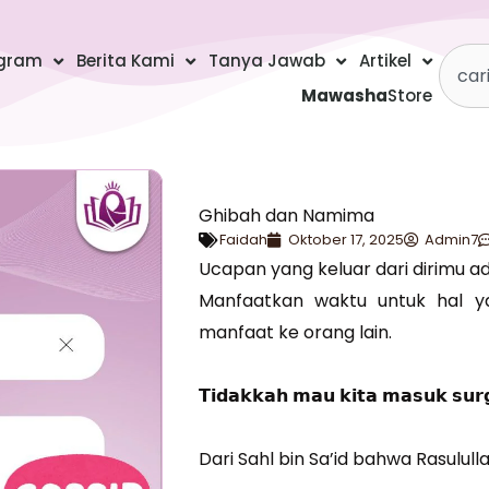
Searc
gram
Berita Kami
Tanya Jawab
Artikel
Mawasha
Store
Ghibah dan Namima
Faidah
Oktober 17, 2025
Admin7
Ucapan yang keluar dari dirimu ad
Manfaatkan waktu untuk hal y
manfaat ke orang lain.
𝗧𝗶𝗱𝗮𝗸𝗸𝗮𝗵 𝗺𝗮𝘂 𝗸𝗶𝘁𝗮 𝗺𝗮𝘀𝘂𝗸 𝘀𝘂𝗿
Dari Sahl bin Sa’id bahwa Rasulull