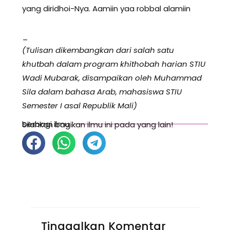
yang diridhoi-Nya. Aamiin yaa robbal alamiin
_
(Tulisan dikembangkan dari salah satu
khutbah dalam program khithobah harian STIU
Wadi Mubarak, disampaikan oleh Muhammad
Sila dalam bahasa Arab, mahasiswa STIU
Semester I asal Republik Mali)
berbagi ilmu
Silahkan bagikan ilmu ini pada yang lain!
Tinggalkan Komentar