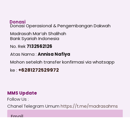
Donasi
Donasi Operasional & Pengembangan Dakwah
Madrasah Mar’ah Shalihah
Bank Syariah Indonesia
No. Rek
7132562126
Atas Nama :
Annisa Nafiya
Mohon setelah transfer konfirmasi via whatsapp
+6281272529972
ke :
MMS Update
Follow Us :
Chanel Telegram Umum
https://t.me/madrasahms
Email