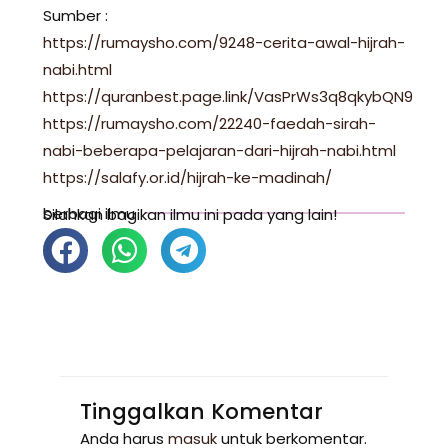
Sumber :
https://rumaysho.com/9248-cerita-awal-hijrah-
nabi.html
https://quranbest.page.link/VasPrWs3q8qkybQN9
https://rumaysho.com/22240-faedah-sirah-
nabi-beberapa-pelajaran-dari-hijrah-nabi.html
https://salafy.or.id/hijrah-ke-madinah/
berbagi ilmu
Silahkan bagikan ilmu ini pada yang lain!
Tinggalkan Komentar
Anda harus
masuk
untuk berkomentar.