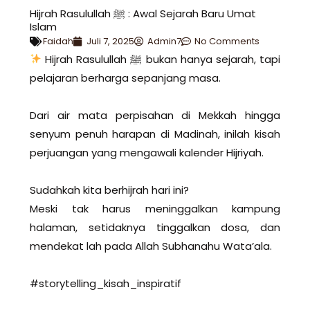
Hijrah Rasulullah ﷺ : Awal Sejarah Baru Umat
Islam
Faidah
Juli 7, 2025
Admin7
No Comments
Hijrah Rasulullah ﷺ bukan hanya sejarah, tapi
pelajaran berharga sepanjang masa.
Dari air mata perpisahan di Mekkah hingga
senyum penuh harapan di Madinah, inilah kisah
perjuangan yang mengawali kalender Hijriyah.
Sudahkah kita berhijrah hari ini?
Meski tak harus meninggalkan kampung
halaman, setidaknya tinggalkan dosa, dan
mendekat lah pada Allah Subhanahu Wata’ala.
#storytelling_kisah_inspiratif