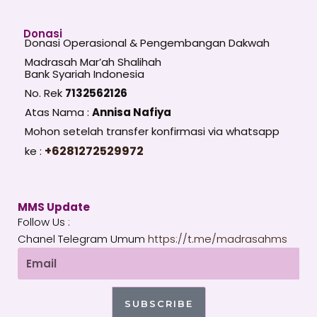
Donasi
Donasi Operasional & Pengembangan Dakwah
Madrasah Mar’ah Shalihah
Bank Syariah Indonesia
No. Rek
7132562126
Atas Nama :
Annisa Nafiya
Mohon setelah transfer konfirmasi via whatsapp
+6281272529972
ke :
MMS Update
Follow Us :
Chanel Telegram Umum
https://t.me/madrasahms
Email
SUBSCRIBE