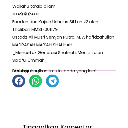
Wallahu ta’ala a’lam
•••●✿❁✿●•••
Faedah dari Kajian Ushulus Sittah 22 oleh
Thalibah MMS1-001179
Ustadz Ali Musri Semjan Putra, M. A hafidzahullah
MADRASAH MAR’AH SHALIHAH
_Mencetak Generasi Shalihah, Meniti Jalan
Salaful Ummah_
berbagi ilmu
Silahkan bagikan ilmu ini pada yang lain!
Tinggalkan Komentar