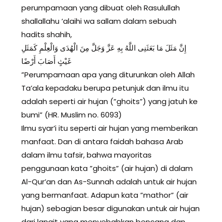
perumpamaan yang dibuat oleh Rasulullah
shallallahu ’alaihi wa sallam dalam sebuah
hadits shahih,
إِنَّ مَثَلَ مَا بَعَثَنِى اللَّهُ بِهِ عَزَّ وَجَلَّ مِنَ الْهُدَى وَالْعِلْمِ كَمَثَلِ
غَيْثٍ أَصَابَ أَرْضًا
”Perumpamaan apa yang diturunkan oleh Allah
Ta’ala kepadaku berupa petunjuk dan ilmu itu
adalah seperti air hujan (”ghoits”) yang jatuh ke
bumi” (HR. Muslim no. 6093)
Ilmu syar’i itu seperti air hujan yang memberikan
manfaat. Dan di antara faidah bahasa Arab
dalam ilmu tafsir, bahwa mayoritas
penggunaan kata ”ghoits” (air hujan) di dalam
Al-Qur’an dan As-Sunnah adalah untuk air hujan
yang bermanfaat. Adapun kata ”mathor” (air
hujan) sebagian besar digunakan untuk air hujan
dari langit yang menyebabkan bencana dan