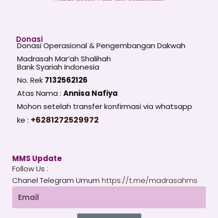
Donasi
Donasi Operasional & Pengembangan Dakwah
Madrasah Mar’ah Shalihah
Bank Syariah Indonesia
No. Rek
7132562126
Atas Nama :
Annisa Nafiya
Mohon setelah transfer konfirmasi via whatsapp
+6281272529972
ke :
MMS Update
Follow Us :
Chanel Telegram Umum
https://t.me/madrasahms
Email