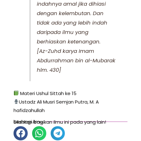
indahnya amal jika dihiasi
dengan kelembutan. Dan
tidak ada yang lebih indah
daripada ilmu yang
berhiaskan ketenangan.
[Az-Zuhd karya Imam
Abdurrahman bin al-Mubarak
hlm. 430]
Materi Ushul Sittah ke 15
Ustadz Ali Musri Semjan Putra, M. A
hafidzahullah
berbagi ilmu
Silahkan bagikan ilmu ini pada yang lain!