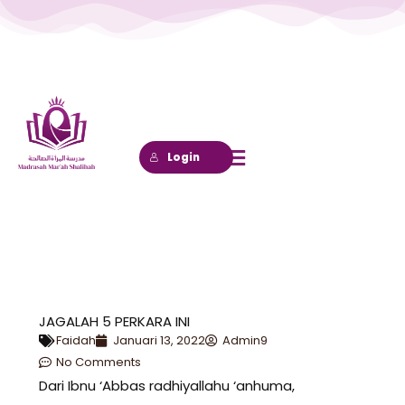
Lewati
ke
konten
Login
JAGALAH 5 PERKARA INI
Faidah
Januari 13, 2022
Admin9
No Comments
Dari Ibnu ‘Abbas radhiyallahu ‘anhuma,