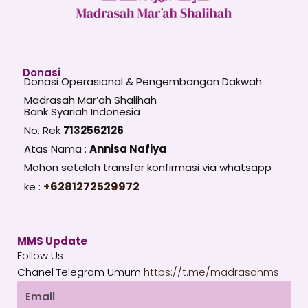
Donasi
Donasi Operasional & Pengembangan Dakwah
Madrasah Mar’ah Shalihah
Bank Syariah Indonesia
No. Rek
7132562126
Atas Nama :
Annisa Nafiya
Mohon setelah transfer konfirmasi via whatsapp
+6281272529972
ke :
MMS Update
Follow Us :
Chanel Telegram Umum
https://t.me/madrasahms
Email