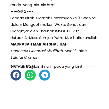
muda-yang-sia-sia.html
•••●✿❁✿●•••
Faedah Kitabul Mar’ah Pertemuan ke 3 “Wanita
dalam Mengoptimalkan Waktu Sehat dan
Luangnya” oleh Thalibah IMMS1-001232
Ustadz Ali Musri Semjan Putra, M. A hafidzahullah
MADRASAH MAR’AH SHALIHAH
Mencetak Generasi Shalihah, Meniti Jalan
Salaful Ummah
berbagi ilmu
Silahkan bagikan ilmu ini pada yang lain!