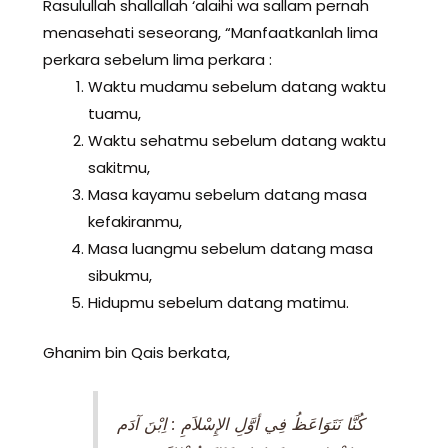
Rasulullah shallallah ‘alaihi wa sallam pernah
menasehati seseorang, “Manfaatkanlah lima
perkara sebelum lima perkara :
Waktu mudamu sebelum datang waktu
tuamu,
Waktu sehatmu sebelum datang waktu
sakitmu,
Masa kayamu sebelum datang masa
kefakiranmu,
Masa luangmu sebelum datang masa
sibukmu,
Hidupmu sebelum datang matimu.
Ghanim bin Qais berkata,
كُنَّا نَتَوَاعَظُ فِي أوَّلِ الإِسْلاَمِ : اِبْنَ آدَم