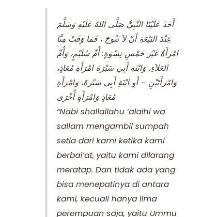
عِنْدَ البَيْعَةِ أَنْ لاَ نَنُوحَ ، فَمَا وَفَتْ مِنَّا
امْرَأَةٌ غَيْرَ خَمْسِ نِسْوَةٍ: أُمِّ سُلَيْمٍ، وَأُمِّ
العَلاَءِ، وَابْنَةِ أَبِي سَبْرَةَ امْرَأَةِ مُعَاذٍ،
وَامْرَأَتَيْنِ – أَوِ ابْنَةِ أَبِي سَبْرَةَ، وَامْرَأَةِ
مُعَاذٍ وَامْرَأَةٍ أُخْرَى
“Nabi shallallahu ‘alaihi wa
sallam mengambil sumpah
setia dari kami ketika kami
berbai’at, yaitu kami dilarang
meratap. Dan tidak ada yang
bisa menepatinya di antara
kami, kecuali hanya lima
perempuan saja, yaitu Ummu