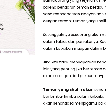
Banyak orang yang terjerumus k
karena pengaruh teman bergaul ya
yang mendapatkan hidayah dan b
dengan teman-teman yang shalih
Sesungguhnya seseorang akan me
dalam tabiat dan perilakunya. Ked
dalam kebaikan maupun dalam kon
Jika kita tidak mendapatkan keba
lain yang penting jika berteman de
akan tercegah dari perbuatan-pe
Teman yang shalih akan
senant
berlomba-lomba dalam kebaikan, 
akan senantiasa menjagamu baik 