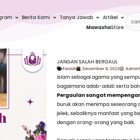
Searc
gram
Berita Kami
Tanya Jawab
Artikel
Mawasha
Store
JANGAN SALAH BERGAUL
Faidah
Desember 9, 2022
Admin
Islam sebagai agama yang sempu
bagaimana adab-adab serta bat
Pergaulan sangat mempengaru
buruk akan menimpa seseorang 
jelek, sebaliknya manfaat yang 
dengan orang-orang yang baik.