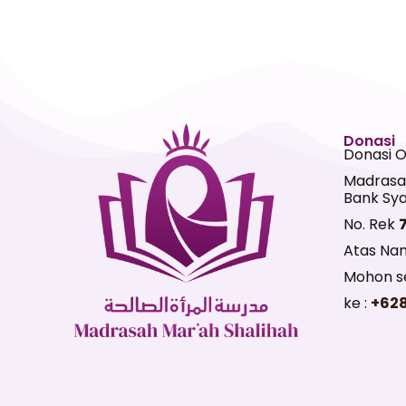
Donasi
Donasi 
Madrasa
Bank Sya
No. Rek
Atas Na
Mohon se
ke :
+62