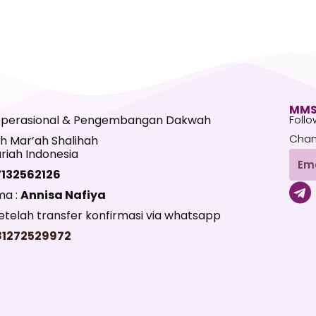
MMS
Operasional & Pengembangan Dakwah
Follo
Chan
h Mar’ah Shalihah
riah Indonesia
Emai
7132562126
T
ma :
Annisa Nafiya
e
telah transfer konfirmasi via whatsapp
l
81272529972
e
g
r