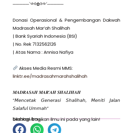
─────༺✿༻─────
Donasi Operasional & Pengembangan Dakwah
Madrasah Mar’ah Shalihah
| Bank Syariah Indonesia (BSI)
| No. Rek 7132562126
| Atas Nama : Annisa Nafiya
Akses Media Resmi MMS:
linktr.ee/madrasahmarahshalihah
𝑴𝑨𝑫𝑹𝑨𝑺𝑨𝑯 𝑴𝑨𝑹’𝑨𝑯 𝑺𝑯𝑨𝑳𝑰𝑯𝑨𝑯
“𝘔𝘦𝘯𝘤𝘦𝘵𝘢𝘬 𝘎𝘦𝘯𝘦𝘳𝘢𝘴𝘪 𝘚𝘩𝘢𝘭𝘪𝘩𝘢𝘩, 𝘔𝘦𝘯𝘪𝘵𝘪 𝘑𝘢𝘭𝘢𝘯
𝘚𝘢𝘭𝘢𝘧𝘶𝘭 𝘜𝘮𝘮𝘢𝘩”
berbagi ilmu
Silahkan bagikan ilmu ini pada yang lain!