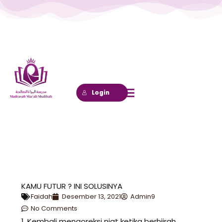
Lewati
ke
konten
Login
KAMU FUTUR ? INI SOLUSINYA
Faidah
Desember 13, 2021
Admin9
No Comments
1. Kembali mengoreksi niat ketika berhijrah