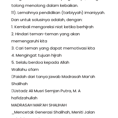
tolong menolong dalam kebaikan.
11). Lemahnya pendidikan (tarbiyyah) imaniyyah.
Dan untuk solusinya adalah, dengan:
1. Kembali mengoreksi niat ketika berhijrah
2. Hindari teman-teman yang akan
memengaruhi kita
3. Cari teman yang dapat memotivasi kita
4. Mengingat tujuan hijrah
5. Selalu berdoa kepada Allah
Wallahu a’lam
Faidah dari tanya jawab Madrasah Mar’ah
Shalihah
️Ustadz Ali Musri Semjan Putra, M. A
hafidzahullah
MADRASAH MAR’AH SHALIHAH
_Mencetak Generasi Shalihah, Meniti Jalan