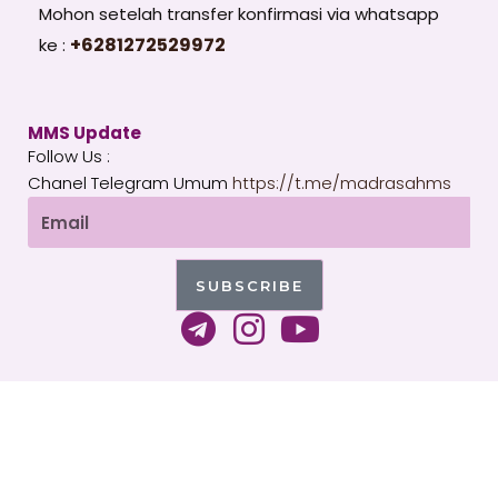
Mohon setelah transfer konfirmasi via whatsapp
+6281272529972
ke :
MMS Update
Follow Us :
Chanel Telegram Umum
https://t.me/madrasahms
Email
SUBSCRIBE
T
I
Y
e
n
o
l
s
u
e
t
t
g
a
u
Copyright 2026 © All rights Reserved. WordPress by