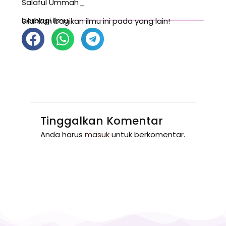
Salaful Ummah_
berbagi ilmu
Silahkan bagikan ilmu ini pada yang lain!
Tinggalkan Komentar
Anda harus
masuk
untuk berkomentar.