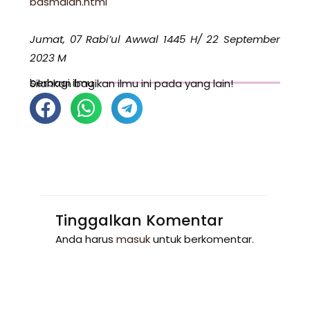
basmalah.html
Jumat, 07 Rabi’ul Awwal 1445 H/ 22 September
2023 M
berbagi ilmu
Silahkan bagikan ilmu ini pada yang lain!
Tinggalkan Komentar
Anda harus
masuk
untuk berkomentar.