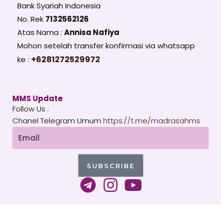
Bank Syariah Indonesia
No. Rek
7132562126
Atas Nama :
Annisa Nafiya
Mohon setelah transfer konfirmasi via whatsapp
+6281272529972
ke :
MMS Update
Follow Us :
Chanel Telegram Umum
https://t.me/madrasahms
Email
SUBSCRIBE
T
I
Y
e
n
o
l
s
u