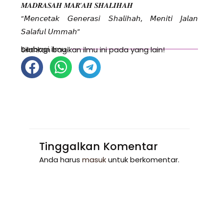
𝑴𝑨𝑫𝑹𝑨𝑺𝑨𝑯 𝑴𝑨𝑹’𝑨𝑯 𝑺𝑯𝑨𝑳𝑰𝑯𝑨𝑯
“𝘔𝘦𝘯𝘤𝘦𝘵𝘢𝘬 𝘎𝘦𝘯𝘦𝘳𝘢𝘴𝘪 𝘚𝘩𝘢𝘭𝘪𝘩𝘢𝘩, 𝘔𝘦𝘯𝘪𝘵𝘪 𝘑𝘢𝘭𝘢𝘯
𝘚𝘢𝘭𝘢𝘧𝘶𝘭 𝘜𝘮𝘮𝘢𝘩”
berbagi ilmu
Silahkan bagikan ilmu ini pada yang lain!
Tinggalkan Komentar
Anda harus
masuk
untuk berkomentar.