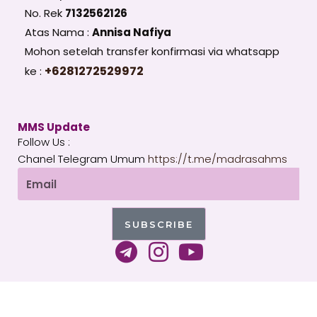
No. Rek
7132562126
Atas Nama :
Annisa Nafiya
Mohon setelah transfer konfirmasi via whatsapp
+6281272529972
ke :
MMS Update
Follow Us :
Chanel Telegram Umum
https://t.me/madrasahms
Email
SUBSCRIBE
T
I
Y
e
n
o
l
s
u