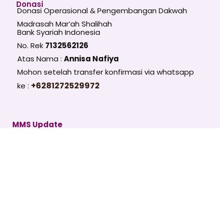
Donasi
Donasi Operasional & Pengembangan Dakwah
Madrasah Mar’ah Shalihah
Bank Syariah Indonesia
No. Rek
7132562126
Atas Nama :
Annisa Nafiya
Mohon setelah transfer konfirmasi via whatsapp
+6281272529972
ke :
MMS Update
Follow Us :
Chanel Telegram Umum
https://t.me/madrasahms
Email
SUBSCRIBE
T
I
Y