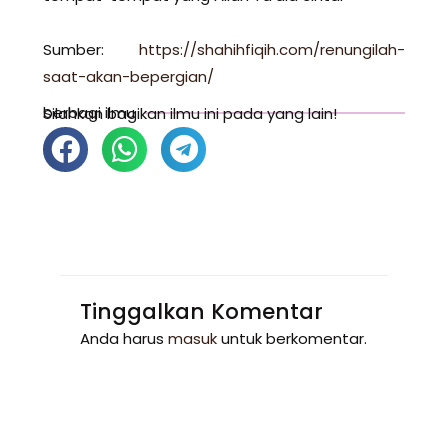
Sumber:
https://shahihfiqih.com/renungilah-
saat-akan-bepergian/
berbagi ilmu
Silahkan bagikan ilmu ini pada yang lain!
Tinggalkan Komentar
Anda harus
masuk
untuk berkomentar.