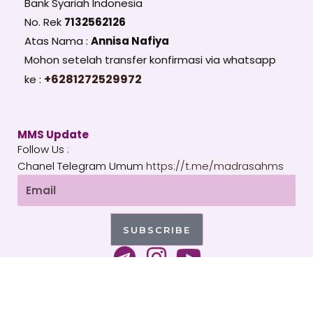
Bank Syariah Indonesia
No. Rek
7132562126
Atas Nama :
Annisa Nafiya
Mohon setelah transfer konfirmasi via whatsapp
+6281272529972
ke :
MMS Update
Follow Us :
Chanel Telegram Umum
https://t.me/madrasahms
Email
SUBSCRIBE
T
I
Y
e
n
o
l
s
u