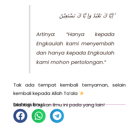
اِيَّا كَ نَعْبُدُ وَاِ يَّا كَ نَسْتَعِيْنُ ۗ
Artinya: “Hanya kepada
Engkaulah kami menyembah
dan hanya kepada Engkaulah
kami mohon pertolongan.”
Tak ada tempat kembali ternyaman, selain
kembali kepada Allah Ta’ala
berbagi ilmu
Silahkan bagikan ilmu ini pada yang lain!