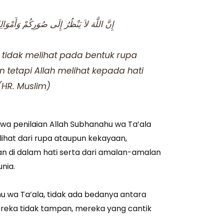
إِنَّ اللَّهَ لاَ يَنْظُرُ إِلَى صُوَرِكُمْ وَأَمْوَا
 tidak melihat pada bentuk rupa
n tetapi Allah melihat kepada hati
(HR. Muslim)
wa penilaian Allah Subhanahu wa Ta’ala
ihat dari rupa ataupun kekayaan,
n di dalam hati serta dari amalan-amalan
nia.
 wa Ta’ala, tidak ada bedanya antara
eka tidak tampan, mereka yang cantik