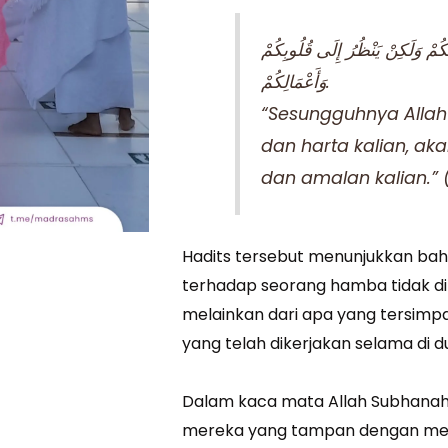
لِكُمْ وَلَكِنْ يَنْظُرُ إِلَى قُلُوبِكُمْ
وَأَعْمَالِكُمْ.
“Sesungguhnya Allah
dan harta kalian, aka
dan amalan kalian.” 
Hadits tersebut menunjukkan bah
terhadap seorang hamba tidak dil
melainkan dari apa yang tersimpa
yang telah dikerjakan selama di du
Dalam kaca mata Allah Subhanahu
mereka yang tampan dengan mer