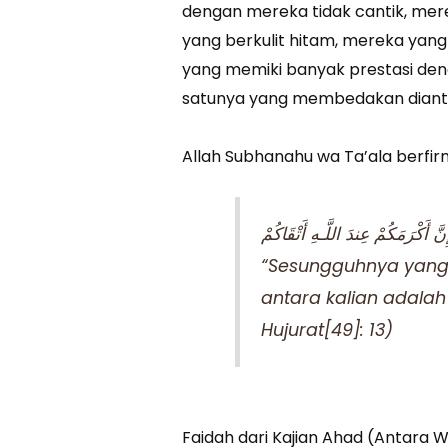
dengan mereka tidak cantik, mer
yang berkulit hitam, mereka yan
yang memiki banyak prestasi den
satunya yang membedakan diant
Allah Subhanahu wa Ta’ala berfir
ِنَّ أَكْرَمَكُمْ عِندَ اللَّـهِ أَتْقَاكُمْ
“Sesungguhnya yang 
antara kalian adalah
Hujurat[49]: 13)
Faidah dari Kajian Ahad (Antara 