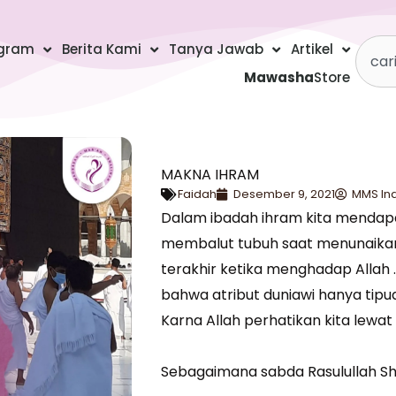
Searc
gram
Berita Kami
Tanya Jawab
Artikel
Mawasha
Store
MAKNA IHRAM
Faidah
Desember 9, 2021
MMS In
Dalam ibadah ihram kita mendap
membalut tubuh saat menunaikan 
terakhir ketika menghadap Allah 
bahwa atribut duniawi hanya tipu
Karna Allah perhatikan kita lew
Sebagaimana sabda Rasulullah Shal