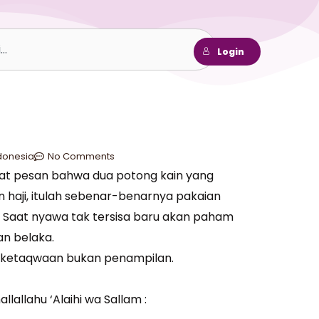
h
Login
donesia
No Comments
at pesan bahwa dua potong kain yang
haji, itulah sebenar-benarnya pakaian
. Saat nyawa tak tersisa baru akan paham
an belaka.
at ketaqwaan bukan penampilan.
lallahu ‘Alaihi wa Sallam :