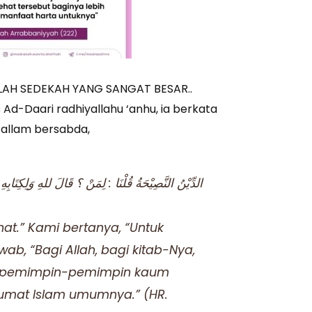
LAH SEDEKAH YANG SANGAT BESAR..
Ad-Daari radhiyallahu ‘anhu, ia berkata
 sallam bersabda,
الدِّيْنُ النَّصِيْحَةُ قُلْنَا : لِمَنْ ؟ قَالَ للهِ وَلِكِتَابِهِ 
at.” Kami bertanya, “Untuk
ab, “Bagi Allah, bagi kitab-Nya,
gi pemimpin-pemimpin kaum
 umat Islam umumnya.” (HR.