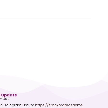
 Update
w Us :
el Telegram Umum
https://t.me/madrasahms