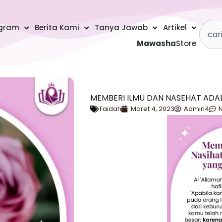
Searc
gram
Berita Kami
Tanya Jawab
Artikel
Mawasha
Store
MEMBERI ILMU DAN NASEHAT ADA
Faidah
Maret 4, 2023
Admin4