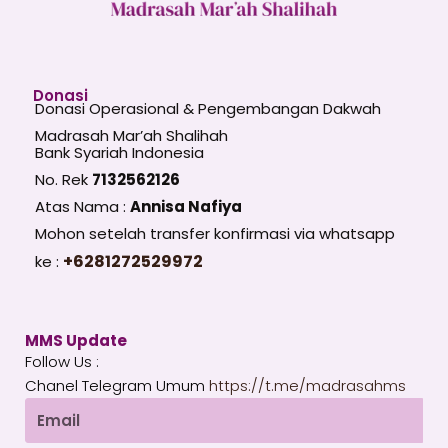
Donasi
Donasi Operasional & Pengembangan Dakwah
Madrasah Mar’ah Shalihah
Bank Syariah Indonesia
No. Rek
7132562126
Atas Nama :
Annisa Nafiya
Mohon setelah transfer konfirmasi via whatsapp
+6281272529972
ke :
MMS Update
Follow Us :
Chanel Telegram Umum
https://t.me/madrasahms
Email