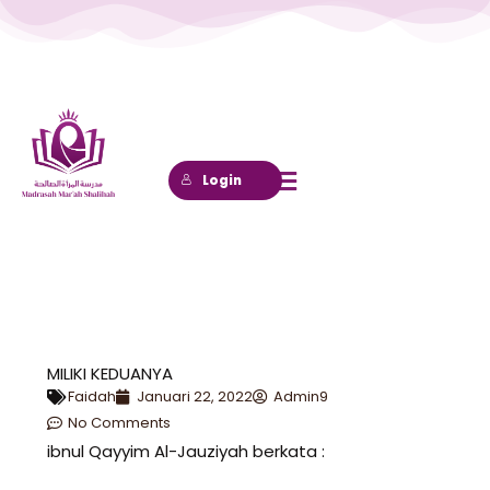
Lewati
ke
konten
Login
MILIKI KEDUANYA
Faidah
Januari 22, 2022
Admin9
No Comments
ibnul Qayyim Al-Jauziyah berkata :