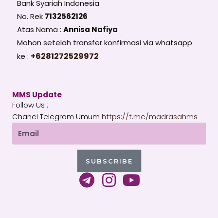
Bank Syariah Indonesia
No. Rek
7132562126
Atas Nama :
Annisa Nafiya
Mohon setelah transfer konfirmasi via whatsapp
+6281272529972
ke :
MMS Update
Follow Us :
Chanel Telegram Umum
https://t.me/madrasahms
Email
SUBSCRIBE
T
I
Y
e
n
o
l
s
u