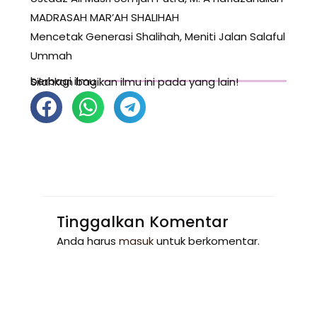
MADRASAH MAR’AH SHALIHAH
Mencetak Generasi Shalihah, Meniti Jalan Salaful
Ummah
berbagi ilmu
Silahkan bagikan ilmu ini pada yang lain!
Tinggalkan Komentar
Anda harus
masuk
untuk berkomentar.