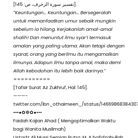
[تفسير سورة الزخرف، ص: 145].
“Keuntungan… Keuntungan… Bersegeralah
untuk memanfaatkan umur sebaik mungkin
sebelum ia hilang. Kerjakanlah amal-amal
shalih! Dan menuntut ilmu syar’i termasuk
amalan yang paling utama. Akan tetapi dengan
syarat, orang yang berilmu itu mengamalkan
ilmunya. Adapun ilmu tanpa amal, maka demi
Allah kebodohan itu lebih baik darinya.”
==========
[Tafsir Surat Az Zukhruf, Hal: 145].
———-
twitter.com/ibn_othaimeen_/status/1466986838430
•••●✿❁✿●•••
Faidah Kajian Ahad ( Mengoptimalkan Waktu
bagi Wanita Muslimah)
Ustadz Ali Musri Semjan Putra, M. A hafidzahullah