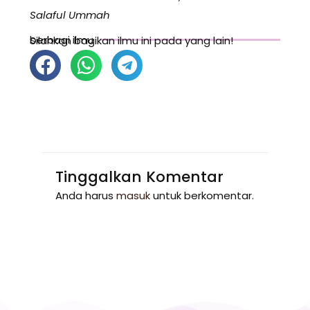
Salaful Ummah
berbagi ilmu
Silahkan bagikan ilmu ini pada yang lain!
Tinggalkan Komentar
Anda harus
masuk
untuk berkomentar.