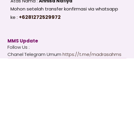
Atas Nama :
Annisa Nafiya
Mohon setelah transfer konfirmasi via whatsapp
+6281272529972
ke :
MMS Update
Follow Us :
Chanel Telegram Umum
https://t.me/madrasahms
Email
SUBSCRIBE
T
I
Y
e
n
o
l
s
u
e
t
t
g
a
u