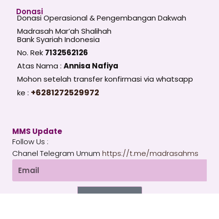
Donasi
Donasi Operasional & Pengembangan Dakwah
Madrasah Mar’ah Shalihah
Bank Syariah Indonesia
No. Rek
7132562126
Atas Nama :
Annisa Nafiya
Mohon setelah transfer konfirmasi via whatsapp
+6281272529972
ke :
MMS Update
Follow Us :
Chanel Telegram Umum
https://t.me/madrasahms
Email
SUBSCRIBE
T
I
Y