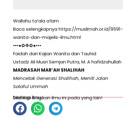
Wallahu ta’ala a’lam
Baca selengkapnya https://muslimah.or.id/9591-
wanita-dan-majelis-ilmu.html
•••●✿❁✿●•••
Faidah dari Kajian Wanita dan Tauhid
Ustadz Ali Musri Semjan Putra, M. A hafidzahullah
MADRASAH MAR’AH SHALIHAH
Mencetak Generasi Shalihah, Meniti Jalan
Salaful Ummah
berbagi ilmu
Silahkan bagikan ilmu ini pada yang lain!