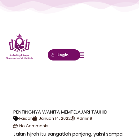
Lewati
ke
konten
Login
PENTINGNYA WANITA MEMPELAJARI TAUHID
Faidah
Januari 14, 2022
Admin9
No Comments
Jalan hijrah itu sangatlah panjang, yakni sampai