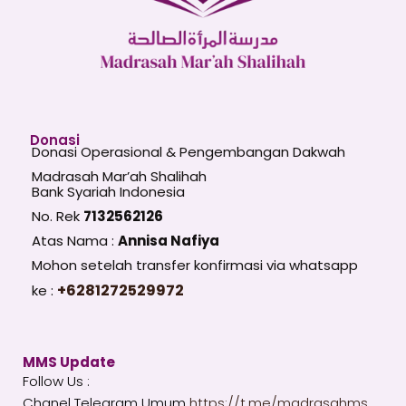
Donasi
Donasi Operasional & Pengembangan Dakwah
Madrasah Mar’ah Shalihah
Bank Syariah Indonesia
No. Rek
7132562126
Atas Nama :
Annisa Nafiya
Mohon setelah transfer konfirmasi via whatsapp
+6281272529972
ke :
MMS Update
Follow Us :
Chanel Telegram Umum
https://t.me/madrasahms