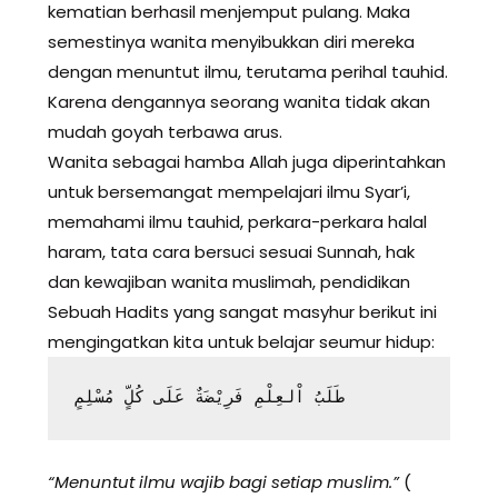
kematian berhasil menjemput pulang. Maka
semestinya wanita menyibukkan diri mereka
dengan menuntut ilmu, terutama perihal tauhid.
Karena dengannya seorang wanita tidak akan
mudah goyah terbawa arus.
Wanita sebagai hamba Allah juga diperintahkan
untuk bersemangat mempelajari ilmu Syar’i,
memahami ilmu tauhid, perkara-perkara halal
haram, tata cara bersuci sesuai Sunnah, hak
dan kewajiban wanita muslimah, pendidikan
Sebuah Hadits yang sangat masyhur berikut ini
mengingatkan kita untuk belajar seumur hidup:
طَلَبُ اْلعِلْمِ فَرِيْضَةٌ عَلَى كُلٍّ مُسْلِمٍ  
“Menuntut ilmu wajib bagi setiap muslim.”
(