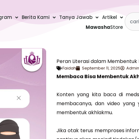
Searc
gram
Berita Kami
Tanya Jawab
Artikel
Mawasha
Store
Peran Literasi dalam Membentuk 
Faidah
September 11, 2025
Admin
Membaca Bisa Membentuk Akh
Konten yang kita baca di meds
membacanya, dan video yang ya
membentuk akhlakmu.
Jika otak terus memproses informa