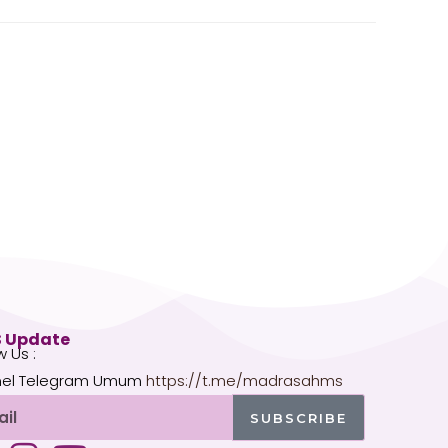
 Update
w Us :
el Telegram Umum
https://t.me/madrasahms
l
SUBSCRIBE