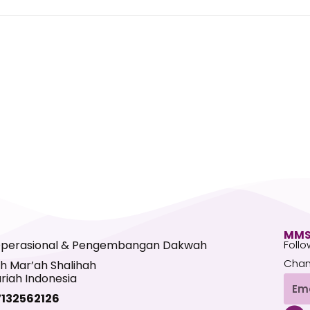
MMS
Operasional & Pengembangan Dakwah
Follo
Chan
h Mar’ah Shalihah
riah Indonesia
Emai
7132562126