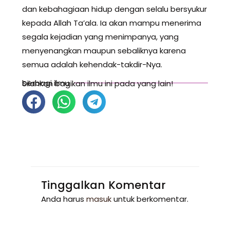
dan kebahagiaan hidup dengan selalu bersyukur
kepada Allah Ta’ala. Ia akan mampu menerima
segala kejadian yang menimpanya, yang
menyenangkan maupun sebaliknya karena
semua adalah kehendak-takdir-Nya.
berbagi ilmu
Silahkan bagikan ilmu ini pada yang lain!
Tinggalkan Komentar
Anda harus
masuk
untuk berkomentar.