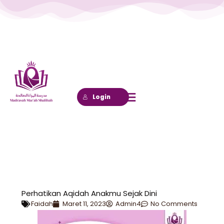
Lewati
ke
konten
Login
Perhatikan Aqidah Anakmu Sejak Dini
Faidah
Maret 11, 2023
Admin4
No Comments