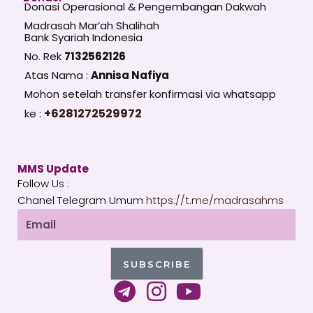
Donasi Operasional & Pengembangan Dakwah
Madrasah Mar’ah Shalihah
Bank Syariah Indonesia
No. Rek
7132562126
Atas Nama :
Annisa Nafiya
Mohon setelah transfer konfirmasi via whatsapp
+6281272529972
ke :
MMS Update
Follow Us :
Chanel Telegram Umum
https://t.me/madrasahms
Email
SUBSCRIBE
T
I
Y
e
n
o